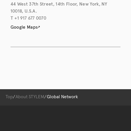
44 West 37th Street, 14th Floor, New York, NY
10018, U.S.A.
T +1 917 677 0070
Google Maps
Top
About STYLEM
Global Network