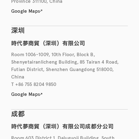
Province 311100, China
Google Maps
深圳
時代夢商貿（深圳）有限公司
Room 1006-1009, 10th Floor, Block B,
Shenyetairanlicheng Building, 85 Tairan 4 Road,
Futian District, Shenzhen Guangdong 518000,
China
T +86 755 8204 9850
Google Maps
成都
時代夢商貿（深圳）有限公司成都分公司
Room 603 District 1, Daluguoji Building, South