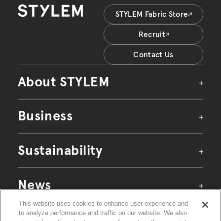
STYLEM Fabric Store
Recruit
Contact Us
About STYLEM
Business
私たちのアイデンティティ
アイデンティティ
Sustainability
パーパス
企業理念
マテリアル事業
テキスタイル事業
News
ガーメント・雑貨事業
企業情報
代表挨拶
リテール事業
This website uses cookies to enhance user experience and
サイトマップ
サステナビリティ方針
会社概要
個人情報保護ポリシー
to analyze performance and traffic on our website. We also
環境
ご利用条件