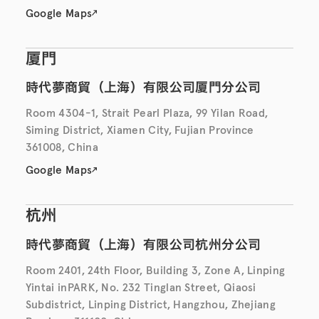
Google Maps
厦門
時代夢商貿（上海）有限公司厦門分公司
Room 4304-1, Strait Pearl Plaza, 99 Yilan Road,
Siming District, Xiamen City, Fujian Province
361008, China
Google Maps
杭州
時代夢商貿（上海）有限公司杭州分公司
Room 2401, 24th Floor, Building 3, Zone A, Linping
Yintai inPARK, No. 232 Tinglan Street, Qiaosi
Subdistrict, Linping District, Hangzhou, Zhejiang